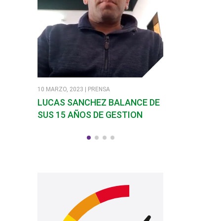
10 MARZO, 2023 | PRENSA
7 MARZO, 2023 | PR
LUCAS SANCHEZ BALANCE DE
SANDRA SOLI
SUS 15 AÑOS DE GESTION
EN SANTA RO
CALAMUCHIT