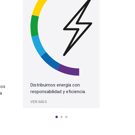
La mejor prog
más alta cali
Sonido.
VER MÁS
Distribuimos energía con
los
responsabilidad y eficiencia.
a
VER MÁS