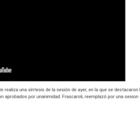
e realiza una síntesis de la sesión de ayer, en la que se destacaron 
n aprobados por unanimidad. Frascaroli, reemplazó por una sesion 