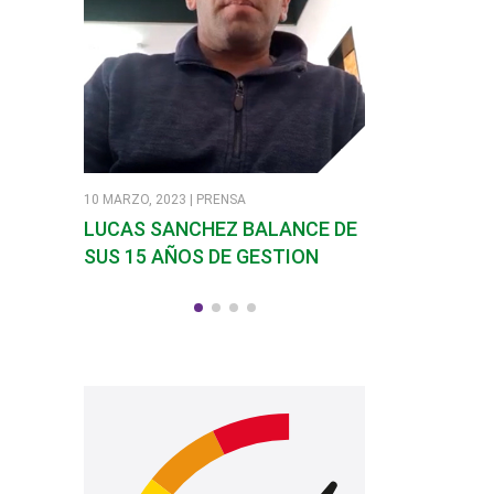
10 MARZO, 2023 | PRENSA
7 MARZO, 2023 | PR
LUCAS SANCHEZ BALANCE DE
SANDRA SOLI
SUS 15 AÑOS DE GESTION
EN SANTA RO
CALAMUCHIT