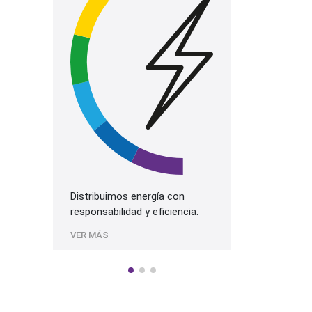
La mejor prog
más alta cali
Sonido.
VER MÁS
Distribuimos energía con
responsabilidad y eficiencia.
VER MÁS