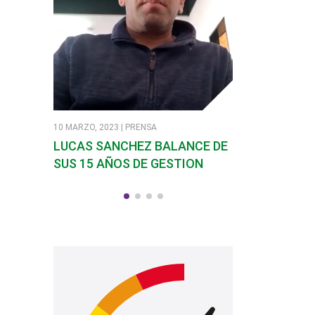
10 MARZO, 2023 | PRENSA
7 MARZO, 2023 | PR
LUCAS SANCHEZ BALANCE DE
SANDRA SOLI
SUS 15 AÑOS DE GESTION
EN SANTA RO
CALAMUCHIT