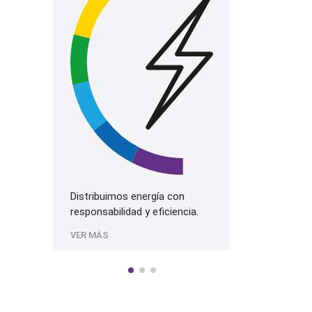
La mejor prog
más alta cali
Sonido.
VER MÁS
Distribuimos energía con
responsabilidad y eficiencia.
VER MÁS