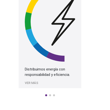
La mejor prog
más alta cali
Sonido.
VER MÁS
Distribuimos energía con
responsabilidad y eficiencia.
VER MÁS