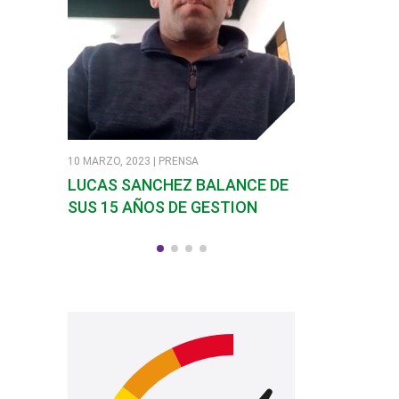
10 MARZO, 2023 | PRENSA
7 MARZO, 2023 | PR
LUCAS SANCHEZ BALANCE DE
SANDRA SOLI
SUS 15 AÑOS DE GESTION
EN SANTA RO
CALAMUCHIT