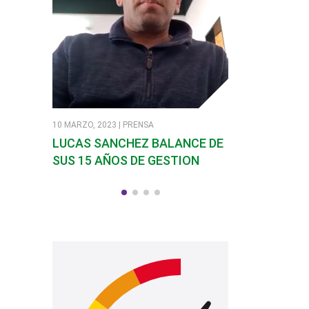
10 MARZO, 2023 | PRENSA
7 MARZO, 2023 | PR
LUCAS SANCHEZ BALANCE DE
SANDRA SOLI
SUS 15 AÑOS DE GESTION
EN SANTA RO
CALAMUCHIT