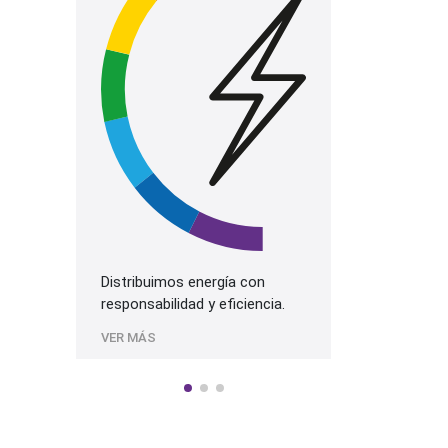
La mejor prog
más alta cali
Sonido.
VER MÁS
Distribuimos energía con
responsabilidad y eficiencia.
VER MÁS