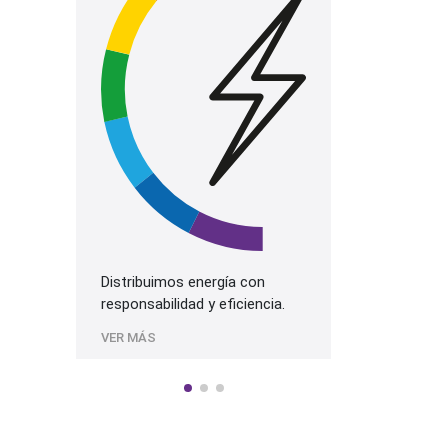
La mejor prog
más alta cali
Sonido.
VER MÁS
Distribuimos energía con
responsabilidad y eficiencia.
VER MÁS