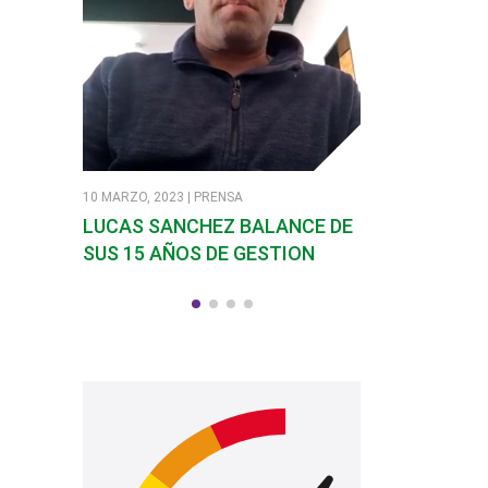
10 MARZO, 2023 | PRENSA
7 MARZO, 2023 | PR
LUCAS SANCHEZ BALANCE DE
SANDRA SOLI
SUS 15 AÑOS DE GESTION
EN SANTA RO
CALAMUCHIT