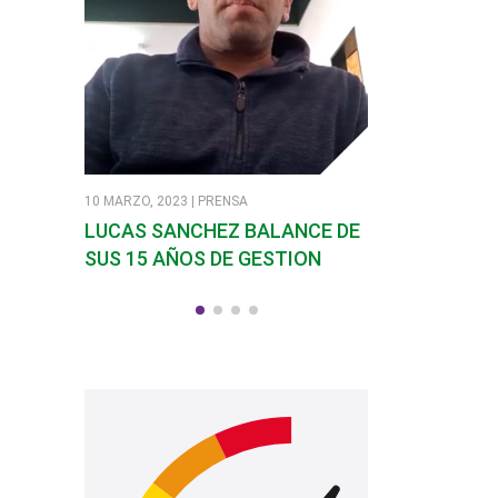
10 MARZO, 2023 | PRENSA
7 MARZO, 2023 | PR
LUCAS SANCHEZ BALANCE DE
SANDRA SOLI
SUS 15 AÑOS DE GESTION
EN SANTA RO
CALAMUCHIT