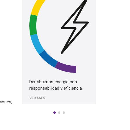
La mejor prog
más alta cali
Sonido.
VER MÁS
Distribuimos energía con
responsabilidad y eficiencia.
VER MÁS
ciones,