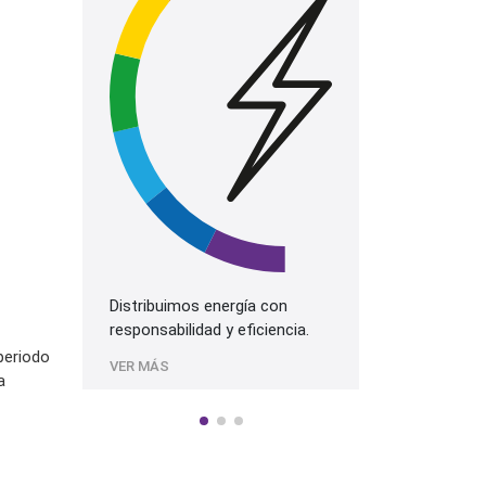
La mejor prog
más alta cali
Sonido.
VER MÁS
Distribuimos energía con
responsabilidad y eficiencia.
periodo
VER MÁS
a