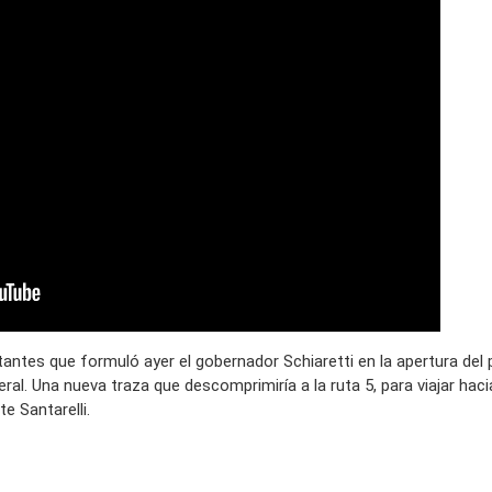
ntes que formuló ayer el gobernador Schiaretti en la apertura del 
ral. Una nueva traza que descomprimiría a la ruta 5, para viajar haci
e Santarelli.