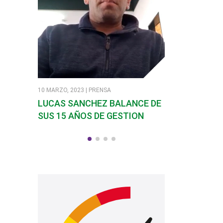
10 MARZO, 2023 | PRENSA
7 MARZO, 2023 | PR
LUCAS SANCHEZ BALANCE DE
SANDRA SOLI
SUS 15 AÑOS DE GESTION
EN SANTA RO
CALAMUCHIT