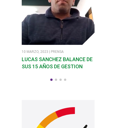
10 MARZO, 2023 | PRENSA
7 MARZO, 2023 | PR
LUCAS SANCHEZ BALANCE DE
SANDRA SOLI
SUS 15 AÑOS DE GESTION
EN SANTA RO
CALAMUCHIT