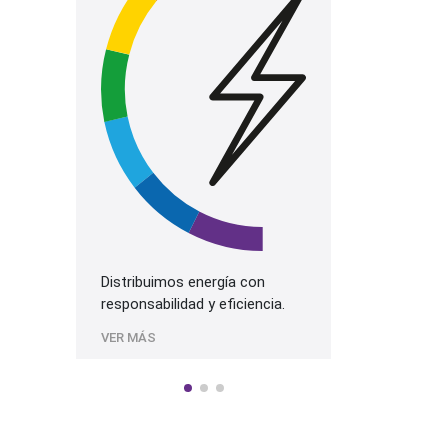
La mejor prog
más alta cali
Sonido.
VER MÁS
Distribuimos energía con
responsabilidad y eficiencia.
VER MÁS