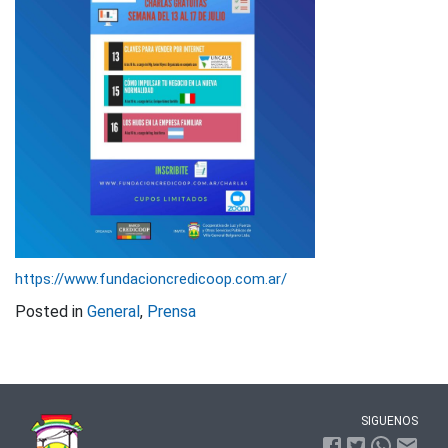
https://www.fundacioncredicoop.com.ar/
Posted in
General
,
Prensa
SIGUENOS