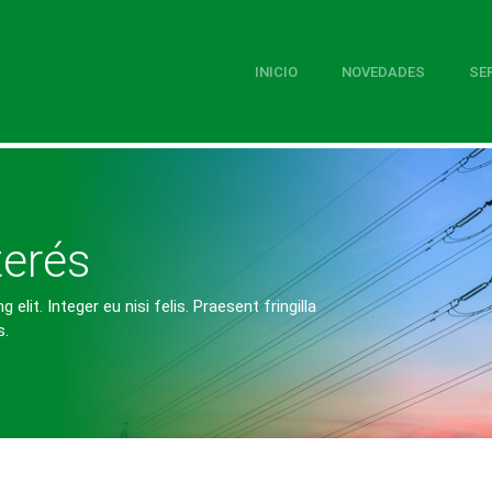
INICIO
NOVEDADES
SE
terés
lit. Integer eu nisi felis. Praesent fringilla
s.