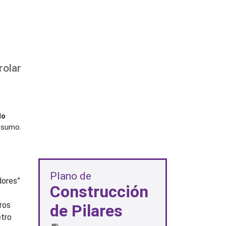
rolar
lo
nsumo.
Plano de
dores”
Construcción
ros
de Pilares
etro