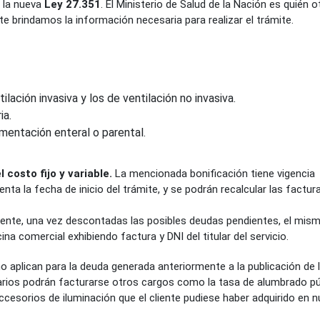
a la nueva
Ley 27.351
. El Ministerio de Salud de la Nación es quién 
te brindamos la información necesaria para realizar el trámite.
lación invasiva y los de ventilación no invasiva.
ia.
mentación enteral o parental.
 costo fijo y variable.
La mencionada bonificación tiene vigencia
nta la fecha de inicio del trámite, y se podrán recalcular las factur
liente, una vez descontadas las posibles deudas pendientes, el mis
na comercial exhibiendo factura y DNI del titular del servicio.
aplican para la deuda generada anteriormente a la publicación de la
arios podrán facturarse otros cargos como la tasa de alumbrado pú
accesorios de iluminación que el cliente pudiese haber adquirido en 