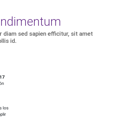
 condimentum
 diam sed sapien efficitur, sit amet
lis id.
017
ión
s los
plir