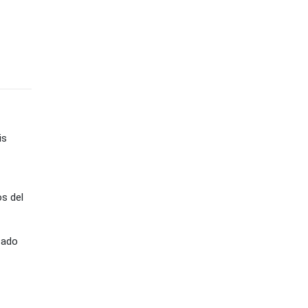
is
os del
icado