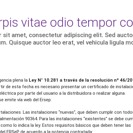
urpis vitae odio tempor
sit amet, consectetur adipiscing elit. Sed auctor
. Quisque auctor leo erat, vel vehicula ligula mol
gencia plena la
Ley N° 10.281 a través de la resolución nº 46/2
artir de esta fecha es necesario presentar un certificado de instalac
éctrica por parte del usuario a la distribuidora o realizar alguna
se emite vía web del Ersep.
stalaciones. Las instalaciones “nuevas”, que deben cumplir con todo
almentación 90364. Para las instalaciones “existentes” se debe cum
como lo indica la ley. Estos requisitos básicos que deben tener las
 del ERSeP de acuerdo a la potencia contratada: