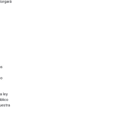
otorgará
as
mo
 ley.
blico
nuestra